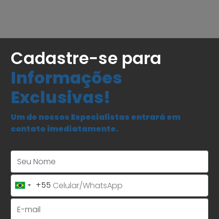
Cadastre-se para
Informações
Exclusivas!
Um de nossos Especialistas entrará em
contato imediatamente.
Seu Nome
+55
Brazil
+55
E-mail