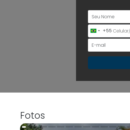
+55
Brazil
+55
Fotos