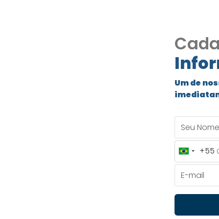
Cada
Info
a do Lago
Um de nos
 muito
imediata
da Granja
Seu Nome
+55
Brazil
+55
E-mail
charme e muito verde