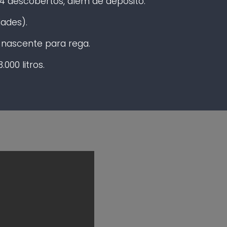
 descobertos, além de depósito.
ades).
nascente para rega.
00 litros.