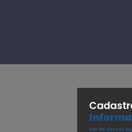
Cadastr
Informa
Um de nossos Es