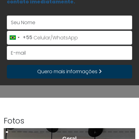
contato imediatamente.
Seu Nome
+55
Brazil
+55
E-mail
Quero mais informações
Fotos
Geral