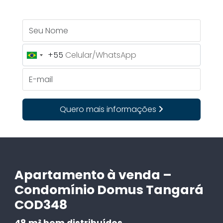
Seu Nome
+55
Brazil
+55
E-mail
Quero mais informações
Apartamento à venda –
Condomínio Domus Tangará
COD348
48 m² bem distribuídos