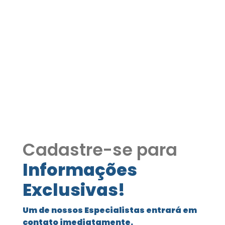
Apartamento à venda –
Condomínio Domus
Tangará COD348
Apartamento à venda – Condomínio
Domus Tangará COD348
Cadastre-se para
Informações
Exclusivas!
Um de nossos Especialistas entrará em
contato imediatamente.