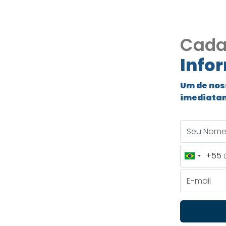
Cada
Info
esidencial
Um de nos
imediata
 Cotia
Seu Nome
 COD360
+55
Brazil
thillas – Cotia
+55
E-mail