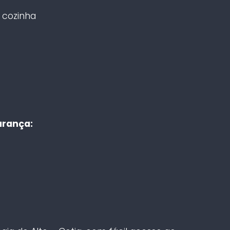
à cozinha
urança: