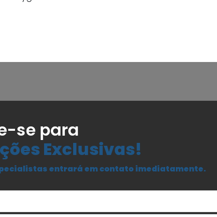
e-se para
ções Exclusivas!
pecialistas entrará em contato imediatamente.
Seu Nome