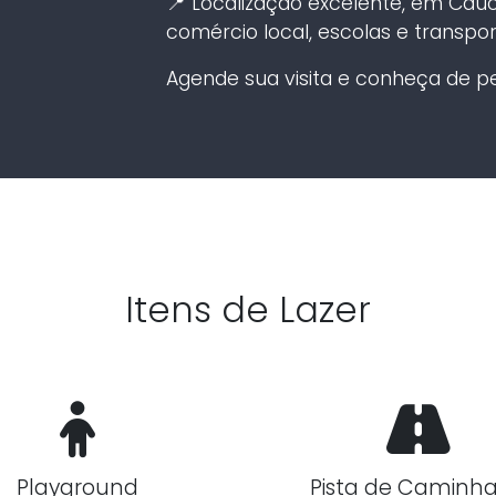
📍 Localização excelente, em Cauca
comércio local, escolas e transpor
Agende sua visita e conheça de pe
Itens de Lazer
Playground
Pista de Caminh