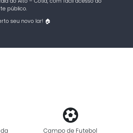
ia do Alto – Cotia, com fácil acesso ao
te público.
rto seu novo lar! 🏠
ada
Campo de Futebol