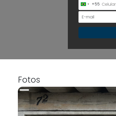
+55
Brazil
+55
Fotos