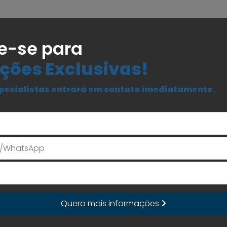
e-se para
ções Exclusivas!
pecialistas entrará em contato imediatamente.
Seu Nome
E-mail
Quero mais informações