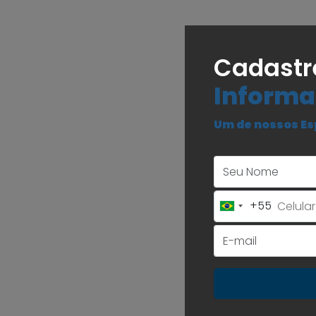
Cadastr
Informa
Um de nossos Es
+55
Brazil
+55