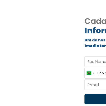
Cada
Info
ara
Um de nos
imediata
ínio Vila
Seu Nome
+55
Brazil
ndomínio Vila Verde
+55
E-mail