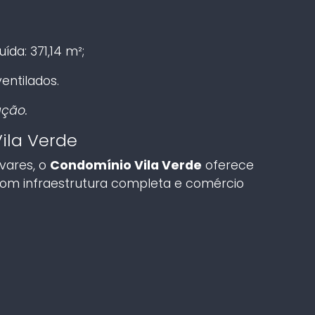
;
ída: 371,14 m²;
entilados.
ação.
ila Verde
vares, o
Condomínio Vila Verde
oferece
 com infraestrutura completa e comércio