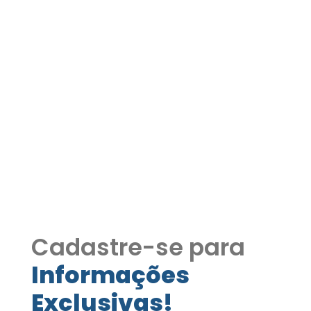
Condomínio Reserva
Samambaia – Próximo ao
Shopping Central Park
COD367
Condomínio Reserva Samambaia –
Próximo ao Shopping Central Park
COD367
Cadastre-se para
Informações
Exclusivas!