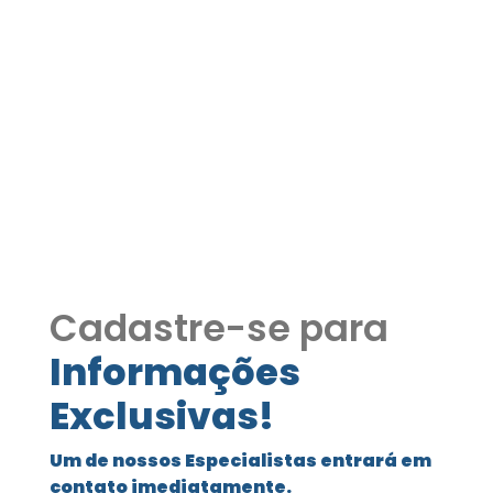
Casa de Alto Padrão no
Condomínio Santa Maria
– Jandira/SP COD371
Casa de Alto Padrão no Condomínio
Santa Maria – Jandira/SP COD371
Cadastre-se para
Informações
Exclusivas!
Um de nossos Especialistas entrará em
contato imediatamente.