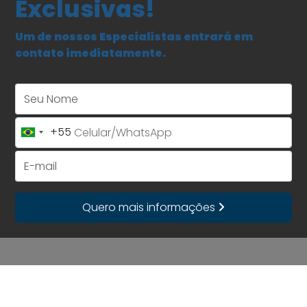
Exclusivas!
Um de nossos Especialistas entrará em
contato imediatamente.
Seu Nome
+55
Brazil
+55
E-mail
Quero mais informações