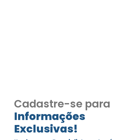
Apartamento Recém
Reformado em Cotia –
Excelente Localização
COD381
Apartamento Recém Reformado em
Cotia – Excelente Localização COD381
Cadastre-se para
Informações
Exclusivas!