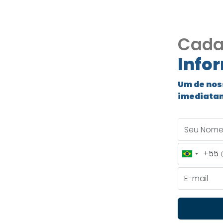
Cada
Info
lto –
Um de nos
imediata
a 03 casas
Seu Nome
+55
Brazil
unduva 03 casas
+55
E-mail