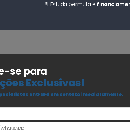
📄 Estuda permuta e
financiamen
e-se para
ções Exclusivas!
pecialistas entrará em contato imediatamente.
Seu Nome