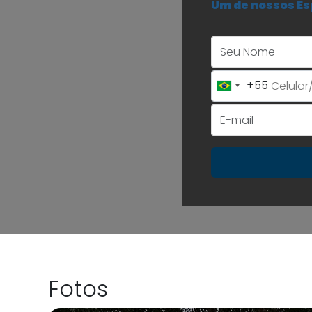
Um de nossos Es
+55
Brazil
+55
Fotos