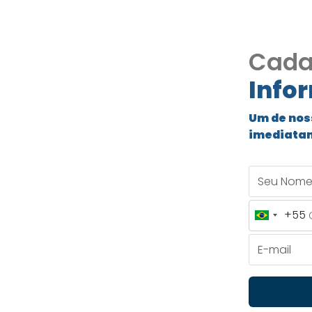
Cada
Info
300m² –
Um de nos
Ibiúna
imediata
o do Mário
Seu Nome
+55
Brazil
+55
E-mail
arra, Ibiúna próximo