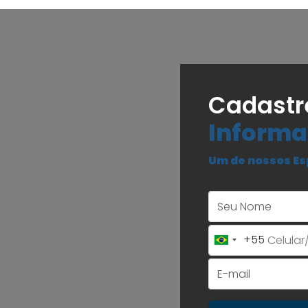
Cadastr
Informa
Um de nossos Es
+55
Brazil
+55