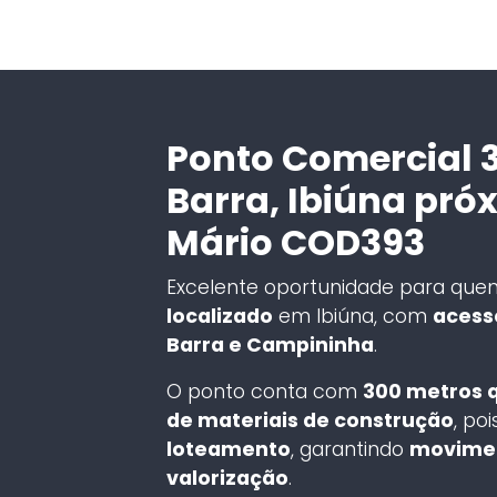
Ponto Comercial 
Barra, Ibiúna pró
Mário COD393
Excelente oportunidade para qu
localizado
em Ibiúna, com
acesso
Barra e Campininha
.
O ponto conta com
300 metros 
de materiais de construção
, po
loteamento
, garantindo
movimen
valorização
.