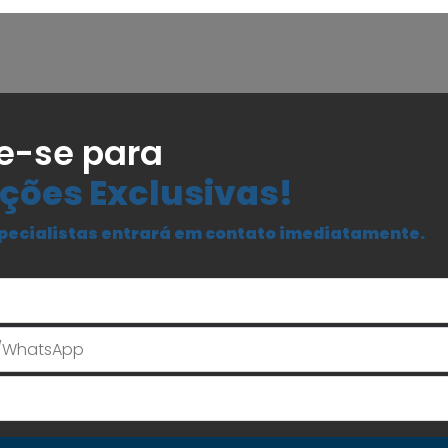
e-se para
ções Exclusivas!
pecialistas entrará em contato imediatamente.
Seu Nome
E-mail