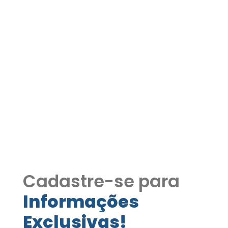
Apartamento à venda ou
locação no Condomínio
Golden Park – Vargem
Grande Paulista COD405
Apartamento à venda ou locação no
Condomínio Golden Park – Vargem
Grande Paulista COD405
Cadastre-se para
Informações
Exclusivas!