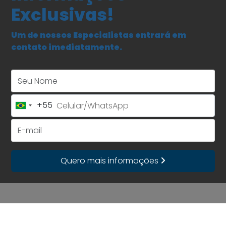
Exclusivas!
Um de nossos Especialistas entrará em
contato imediatamente.
Seu Nome
+55
Brazil
+55
E-mail
Quero mais informações