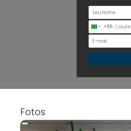
+55
Brazil
+55
Fotos