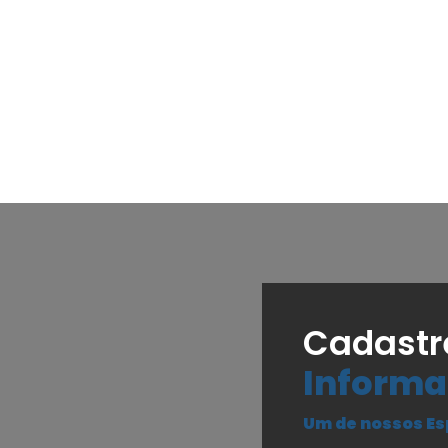
Cadastr
Informa
Um de nossos Es