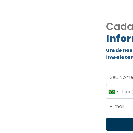
Cada
Info
Central
Um de nos
imediata
de
Seu Nome
+55
Brazil
m Grande Paulista
+55
E-mail