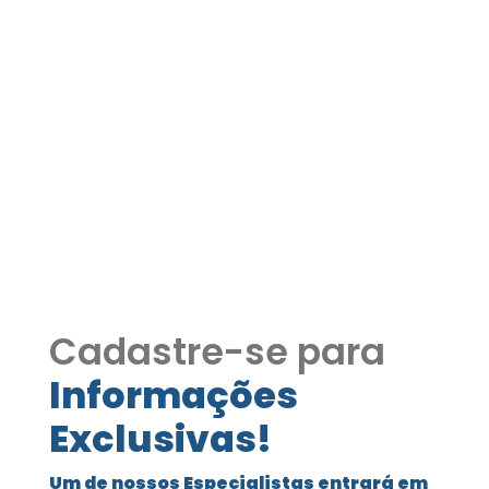
Casa Moderna e Clean no
Quinta de São Fernando –
4 Suítes | Zero Km Ref.1337
Casa Moderna e Clean no Quinta de
São Fernando – 4 Suítes | Zero Km
Ref.1337
Cadastre-se para
Informações
Exclusivas!
Um de nossos Especialistas entrará em