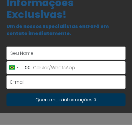
Informações
Exclusivas!
Um de nossos Especialistas entrará em
contato imediatamente.
Seu Nome
+55
Brazil
+55
E-mail
Quero mais informações