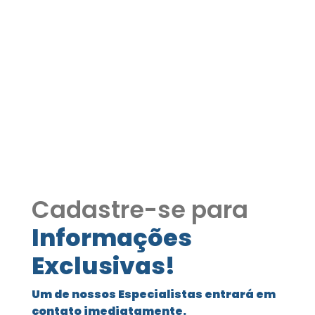
Apartamento à venda –
Condomínio Vida Plena |
Cotia COD410
Apartamento à venda – Condomínio
Vida Plena | Cotia COD410
Cadastre-se para
Informações
Exclusivas!
Um de nossos Especialistas entrará em
contato imediatamente.