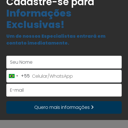
Cadastre-se para
Informações
Exclusivas!
Um de nossos Especialistas entrará em
contato imediatamente.
Seu Nome
+55
Brazil
+55
E-mail
Quero mais informações