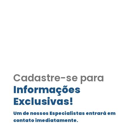
Casa à Venda Moinho
Velho – Cotia/SP COD411
Casa à Venda Moinho Velho – Cotia/SP
COD411
Cadastre-se para
Informações
Exclusivas!
Um de nossos Especialistas entrará em
contato imediatamente.