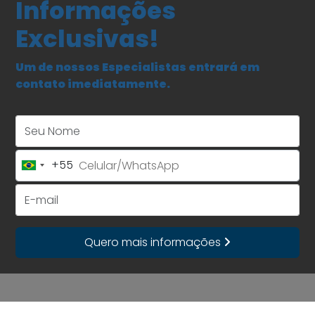
Informações
Exclusivas!
Um de nossos Especialistas entrará em
contato imediatamente.
Seu Nome
+55
Brazil
+55
E-mail
Quero mais informações