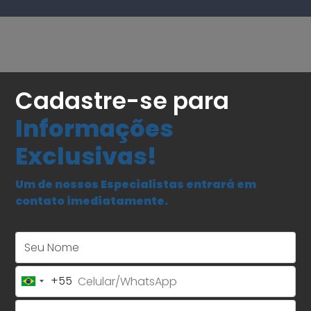
Cadastre-se para
Informações
Exclusivas!
Um de nossos Especialistas entrará em
contato imediatamente.
Seu Nome
+55
Brazil
+55
E-mail