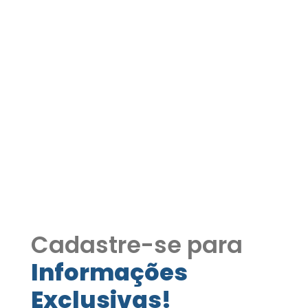
Casa em condomínio
fechado com 3 Suítes,
Piscina e Spa San Remo,
Cotia COD413
Casa em condomínio fechado com 3
Suítes, Piscina e Spa San Remo, Cotia
COD413
Cadastre-se para
Informações
Exclusivas!