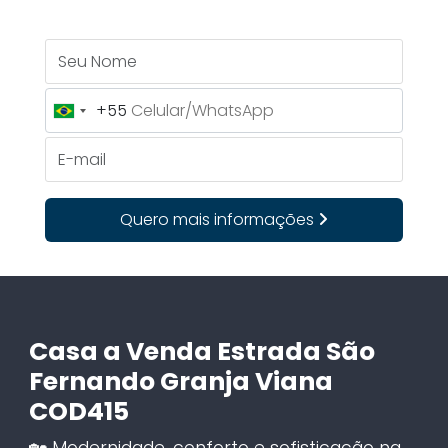
Seu Nome
+55
Brazil
+55
E-mail
Quero mais informações
Casa a Venda Estrada São
Fernando Granja Viana
COD415
🏡 Modernidade, conforto e sofisticação na