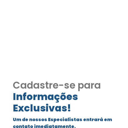
Casa a Venda Estrada São
Fernando Granja Viana
COD415
Casa a Venda Estrada São Fernando
Granja Viana COD415
Cadastre-se para
Informações
Exclusivas!
Um de nossos Especialistas entrará em
contato imediatamente.