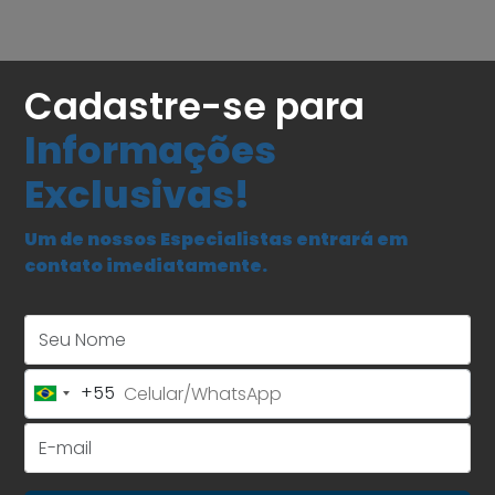
Cadastre-se para
Informações
Exclusivas!
Um de nossos Especialistas entrará em
contato imediatamente.
Seu Nome
+55
Brazil
+55
E-mail