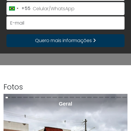
+55
Brazil
+55
E-mail
Quero mais informações
Fotos
Geral