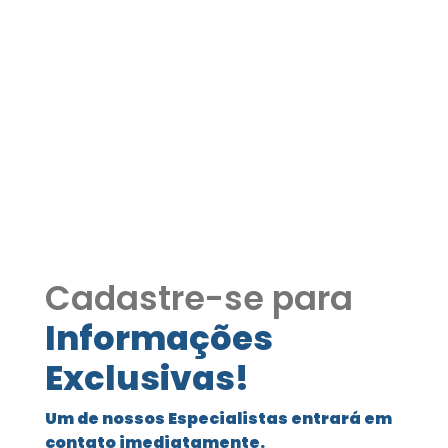
Casa em Cotia
Condomínio Viva Caucaia
III COD421
Casa em Cotia Condomínio Viva
Caucaia III COD421
Cadastre-se para
Informações
Exclusivas!
Um de nossos Especialistas entrará em
contato imediatamente.