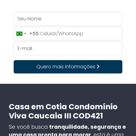
Seu Nome
+55
Brazil
+55
E-mail
Quero mais informações
Casa em Cotia Condomínio
Viva Caucaia III COD421
Se você busca
tranquilidade, segurança e
uma casa pronta para morar
, esta é uma