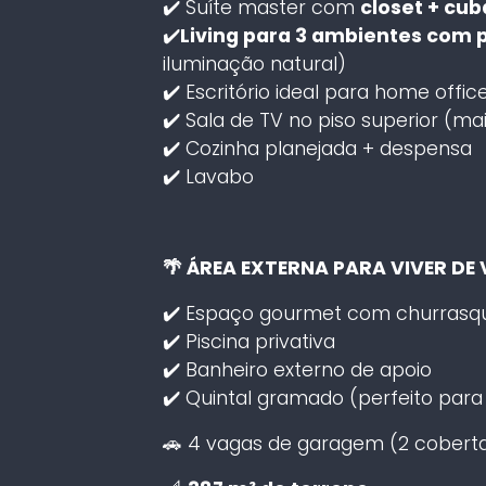
✔️ Suíte master com
closet + cub
✔️
Living para 3 ambientes com p
iluminação natural)
✔️ Escritório ideal para home offic
✔️ Sala de TV no piso superior (ma
✔️ Cozinha planejada + despensa
✔️ Lavabo
🌴 ÁREA EXTERNA PARA VIVER DE
✔️ Espaço gourmet com churrasqu
✔️ Piscina privativa
✔️ Banheiro externo de apoio
✔️ Quintal gramado (perfeito para 
🚗 4 vagas de garagem (2 cobert