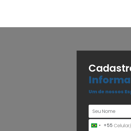
Cadastr
Informa
Um de nossos Es
+55
Brazil