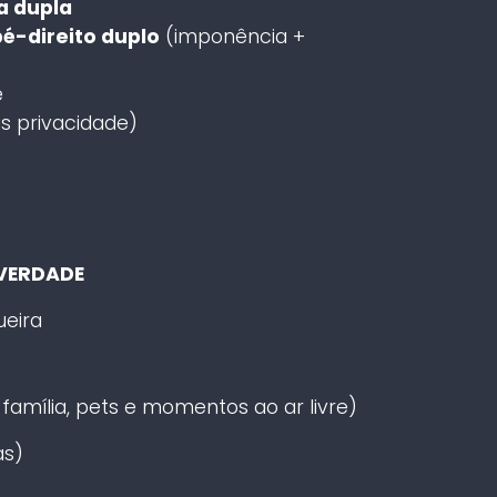
a dupla
é-direito duplo
(imponência +
e
is privacidade)
 VERDADE
eira
família, pets e momentos ao ar livre)
as)