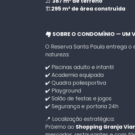
📐
387 m² de terreno
🏗️
295 m² de área construída
🏘️ SOBRE O CONDOMÍNIO — UM 
O Reserva Santa Paula entrega o eq
natureza:
✔️ Piscinas adulto e infantil
✔️ Academia equipada
✔️ Quadra poliesportiva
✔️ Playground
✔️ Salão de festas e jogos
✔️ Segurança e portaria 24h
📍 Localização estratégica:
Próximo ao
Shopping Granja Via
mercados, restaurantes e com fác