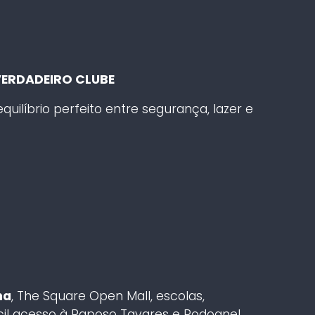
VERDADEIRO CLUBE
uilíbrio perfeito entre segurança, lazer e
na
, The Square Open Mall, escolas,
il acesso à Raposo Tavares e Rodoanel.