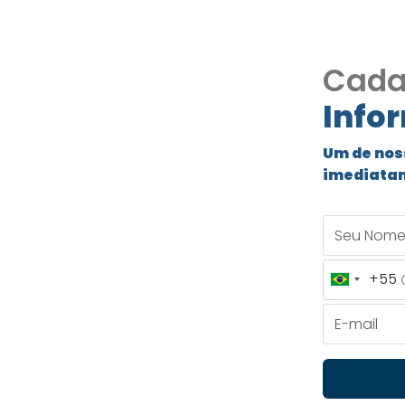
Cada
Info
Um de nos
À VENDA
imediata
ESERVA
Seu Nome
507
+55
Brazil
+55
E-mail