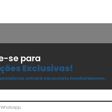
e-se para
ções Exclusivas!
pecialistas entrará em contato imediatamente.
Seu Nome