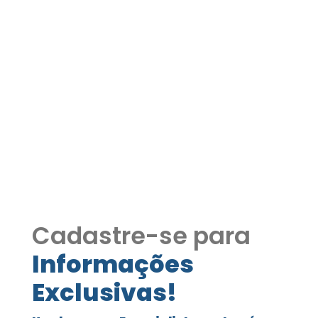
CASA REFORMADA À
VENDA NA GRANJA VIANA |
CONDOMÍNIO VILLAGIO DE
LUCCA COD587
CONDOMÍNIO VILLAGIO DE LUCCA KM 21
GRANJA VIANA PROXIMO THE SQUARE
Cadastre-se para
Informações
Exclusivas!