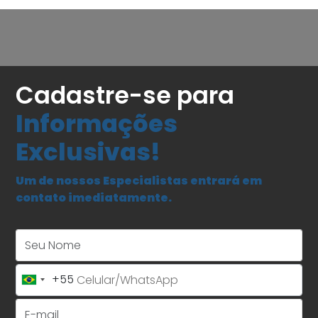
Cadastre-se para
Informações
Exclusivas!
Um de nossos Especialistas entrará em
contato imediatamente.
Seu Nome
+55
Brazil
+55
E-mail