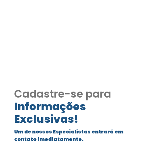
Apartamento à venda no
Address Granja Viana
COD590
Apartamento à venda no Address
Granja Viana
Cadastre-se para
Informações
Exclusivas!
Um de nossos Especialistas entrará em
contato imediatamente.