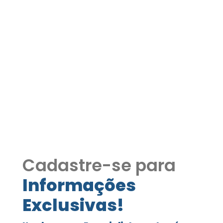
Casa Terrea com Piscina
à Venda no Condomínio
Reserva Roselândia –
Itapevi/SP COD591
Casa Terrea com Piscina à Venda no
Condomínio Reserva Roselândia
Cadastre-se para
Informações
Exclusivas!