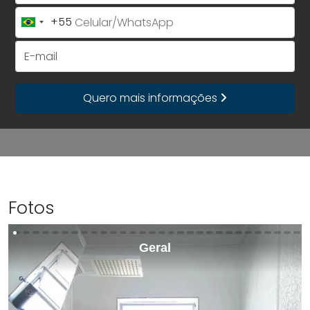
+55
Brazil
+55
E-mail
Quero mais informações
Fotos
Geral