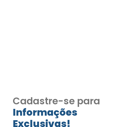
APARTAMENTO À VENDA
NO PARQUE SAINT
BENJAMIN – CAUCAIA DO
ALTO | COTIA/SP COD599
APARTAMENTO À VENDA NO PARQUE
SAINT BENJAMIN – CAUCAIA DO ALTO |
COTIA/SP 02 dormitorios
Cadastre-se para
Informações
Exclusivas!