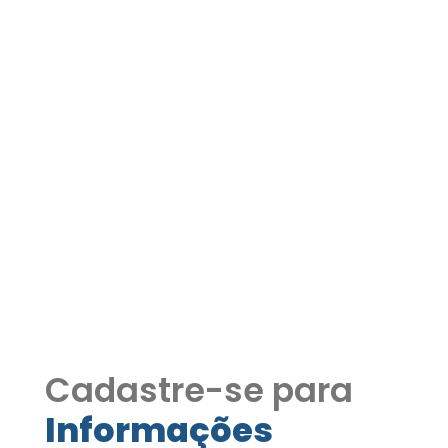
CASA TÉRREA MODERNA
EM COTIA/SP CONDOMINIO
LAGO DOS PASSAROS – 3
DORMITÓRIOS COM 01
SUITE COD605
CASA TÉRREA MODERNA EM COTIA/SP
CONDOMINIO LAGO DOS PASSAROS – 3
DORMITÓRIOS COM 01 SUITE
Cadastre-se para
Informações