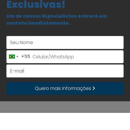
Exclusivas!
Um de nossos Especialistas entrará em
contato imediatamente.
Seu Nome
+55
Brazil
+55
E-mail
Quero mais informações