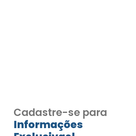
APARTAMENTO À VENDA |
CONDOMÍNIO JARDIM DOS
ALPES – COTIA/SP COD608
APARTAMENTO À VENDA | CONDOMÍNIO
JARDIM DOS ALPES – COTIA/SP 02
DORMITORIOS SALA COZINHA PISCINA,
FESTAS, JOGOS, POLIESPORTIVA MINI
MERCADO
Cadastre-se para
Informações