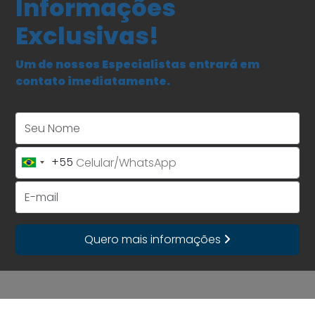
Informações
Exclusivas!
Um de nossos Especialistas entrará em
contato imediatamente.
Seu Nome
+55
Brazil
+55
E-mail
Quero mais informações