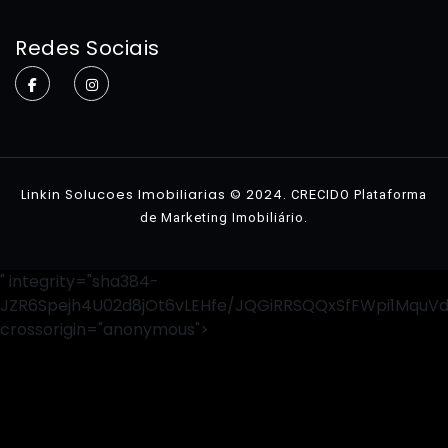
Home
Redes Sociais
Sobre
Imóveis
Contato
Linkin Solucoes Imobiliarias © 2024.
CRECIDO Plataforma
.
de Marketing Imobiliário
" integrity="sha384-
JZR6Spejh4U02d8jOt6vLEHfe/JQGiRRSQQxSfFWpi1MquV
crossorigin="anonymous">