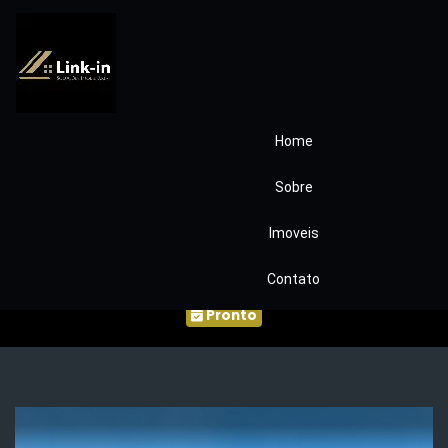
Home
Condominio Dom
Sobre
Henrique II Granja
Imoveis
Viana Ref.1242
Contato
Pronto