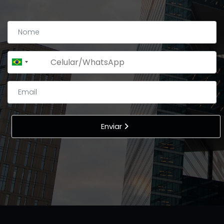
+55
Brazil
+55
Enviar