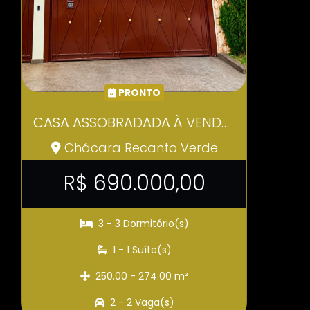
PRONTO
CASA ASSOBRADADA À VENDA NO KM 39 DA RAPOSO TAVARES – COTIA/SP COD631
Chácara Recanto Verde
R$ 690.000,00
3 - 3 Dormitório(s)
1 - 1 Suíte(s)
250.00 - 274.00 m²
2 - 2 Vaga(s)