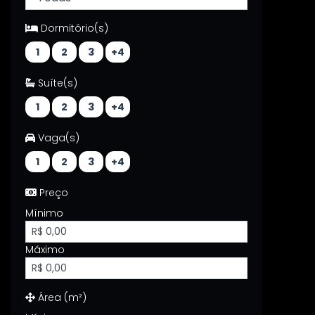
Dormitório(s)
1
2
3
+4
Suíte(s)
1
2
3
+4
Vaga(s)
1
2
3
+4
Preço
Mínimo
Máximo
Área (m²)