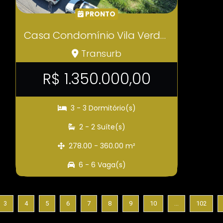
PRONTO
Casa Condomínio Vila Verde Porteira Fechada Estuda Permuta COD628
Transurb
R$ 1.350.000,00
3 - 3 Dormitório(s)
2 - 2 Suíte(s)
278.00 - 360.00 m²
6 - 6 Vaga(s)
...
3
4
5
6
7
8
9
10
102