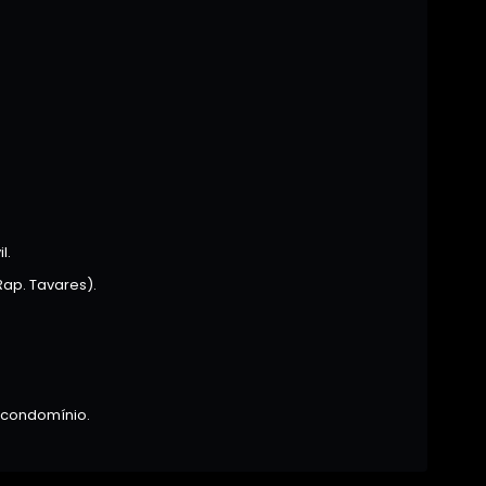
l.
Rap. Tavares).
 condomínio.