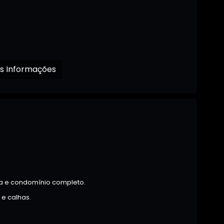
Receba mais Informações
za e condomínio completo.
 e calhas.