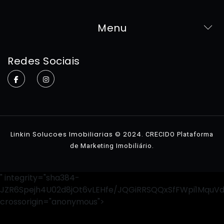
Menu
Home
Redes Sociais
Sobre
Imóveis
Contato
Linkin Solucoes Imobiliarias © 2024.
CRECIDO Plataforma
.
de Marketing Imobiliário
" integrity="sha384-
JZR6Spejh4U02d8jOt6vLEHfe/JQGiRRSQQxSfFWpi1MquV
crossorigin="anonymous">