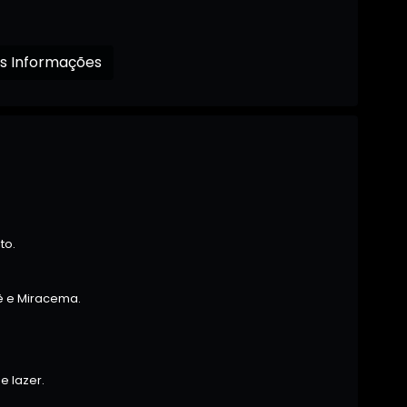
Receba mais Informações
to.
ê e Miracema.
e lazer.