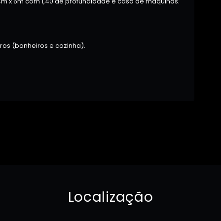
, 4m x 6m com 1,40 de profundidade e casa de máquinas.
tros (banheiros e cozinha).
Localização