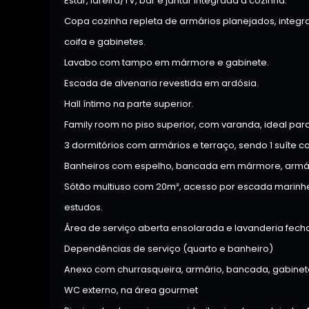
Estar, lareira/TV, bar e jantar integrada à cozinha.
Copa cozinha repleta de armários planejados, integrad
coifa e gabinetes.
Lavabo com tampo em mármore e gabinete.
Escada de alvenaria revestida em ardósia.
Hall íntimo na parte superior.
Family room no piso superior, com varanda, ideal para 
3 dormitórios com armários e terraço, sendo 1 suíte c
Banheiros com espelho, bancada em mármore, armário
Sótão multiuso com 20m², acesso por escada marinheiro
estudos.
Área de serviço aberta ensolarada e lavanderia fec
Dependências de serviço (quarto e banheiro)
Anexo com churrasqueira, armário, bancada, gabinete
WC externo, na área gourmet