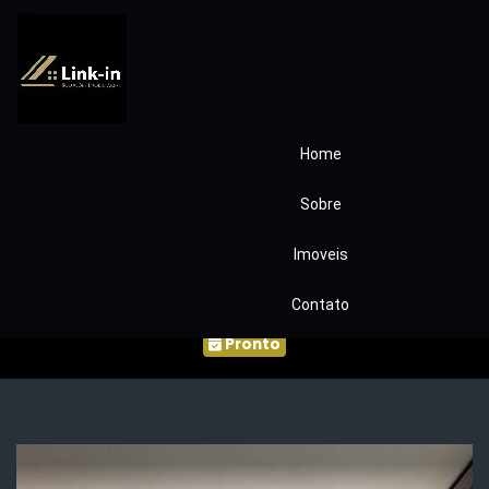
Home
Condominio
Sobre
Alphaville Granja
Imoveis
Viana Ref.1179
Contato
Pronto