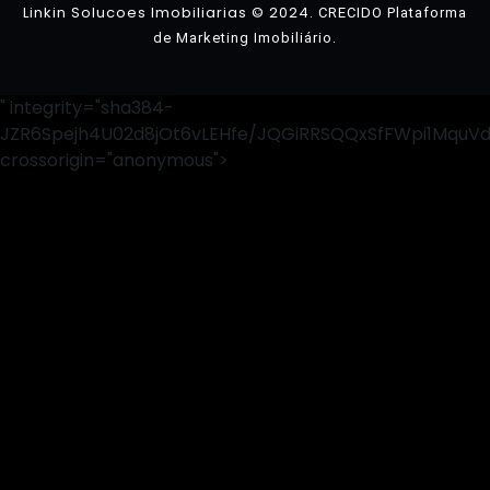
Linkin Solucoes Imobiliarias © 2024.
CRECIDO Plataforma
.
de Marketing Imobiliário
" integrity="sha384-
JZR6Spejh4U02d8jOt6vLEHfe/JQGiRRSQQxSfFWpi1MquV
crossorigin="anonymous">