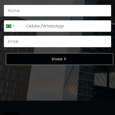
+55
Brazil
+55
Enviar