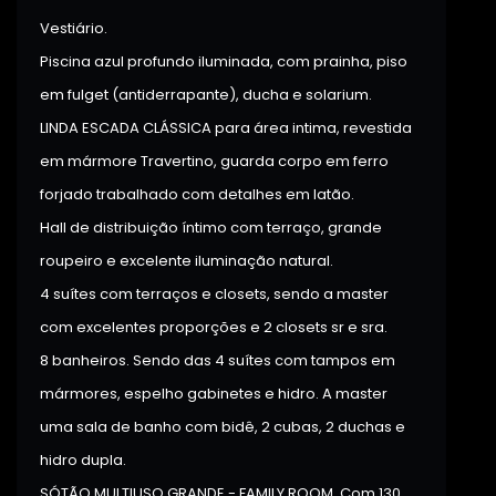
Vestiário.
Piscina azul profundo iluminada, com prainha, piso
em fulget (antiderrapante), ducha e solarium.
LINDA ESCADA CLÁSSICA para área intima, revestida
em mármore Travertino, guarda corpo em ferro
forjado trabalhado com detalhes em latão.
Hall de distribuição íntimo com terraço, grande
roupeiro e excelente iluminação natural.
4 suítes com terraços e closets, sendo a master
com excelentes proporções e 2 closets sr e sra.
8 banheiros. Sendo das 4 suítes com tampos em
mármores, espelho gabinetes e hidro. A master
uma sala de banho com bidê, 2 cubas, 2 duchas e
hidro dupla.
SÓTÃO MULTIUSO GRANDE - FAMILY ROOM. Com 130