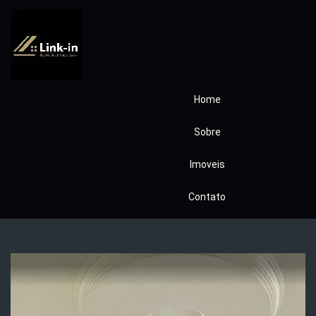
Home
Cond São Paulo II
Sobre
CODIG92
Imoveis
Pronto
Contato