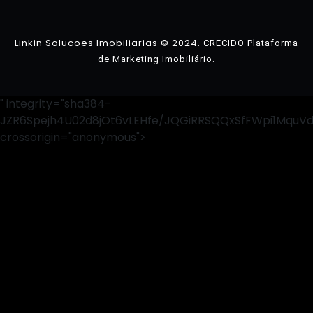
Contato
Linkin Solucoes Imobiliarias © 2024.
CRECIDO Plataforma
.
de Marketing Imobiliário
" integrity="sha384-
JZR6Spejh4U02d8jOt6vLEHfe/JQGiRRSQQxSfFWpi1MquV
crossorigin="anonymous">