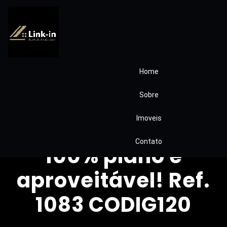
Home
Condomínio
Sobre
Passárgada D
Imoveis
(LOTE) 1.483,16m² -
Contato
100% plano e
aproveitável! Ref.
1083 CODIG120