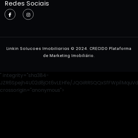
Redes Sociais
Sobre
Imóveis
Contato
Linkin Solucoes Imobiliarias © 2024.
CRECIDO Plataforma
.
de Marketing Imobiliário
" integrity="sha384-
JZR6Spejh4U02d8jOt6vLEHfe/JQGiRRSQQxSfFWpi1MquV
crossorigin="anonymous">