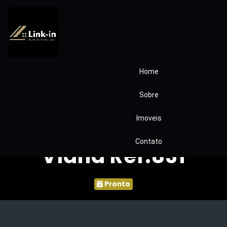
Home
Condominio
Sobre
Jardim das
Imoveis
Paineiras Granja
Contato
Viana Ref.831
Pronto