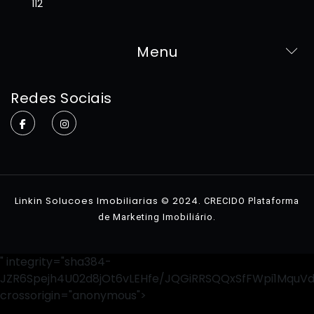
112
Menu
Home
Redes Sociais
Sobre
Imóveis
Contato
Linkin Solucoes Imobiliarias © 2024.
CRECIDO Plataforma
.
de Marketing Imobiliário
" integrity="sha384-
JZR6Spejh4U02d8jOt6vLEHfe/JQGiRRSQQxSfFWpi1MquV
crossorigin="anonymous">