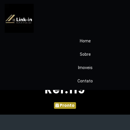
Home
Condomínio
Sobre
Jardim Colonial
Imoveis
Granja Viana
Contato
Ref.119
Pronto