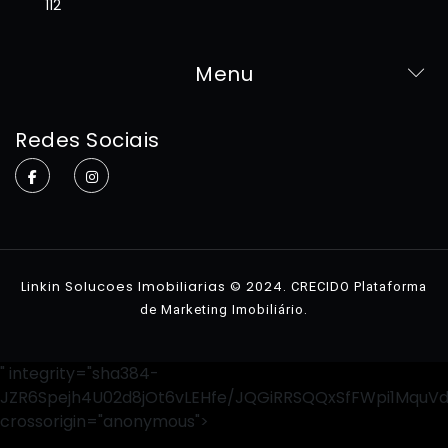
112
Menu
Home
Redes Sociais
Sobre
Imóveis
Contato
Linkin Solucoes Imobiliarias © 2024.
CRECIDO Plataforma
.
de Marketing Imobiliário
" integrity="sha384-
JZR6Spejh4U02d8jOt6vLEHfe/JQGiRRSQQxSfFWpi1MquV
crossorigin="anonymous">