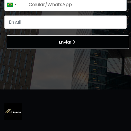
+55
Brazil
+55
Enviar