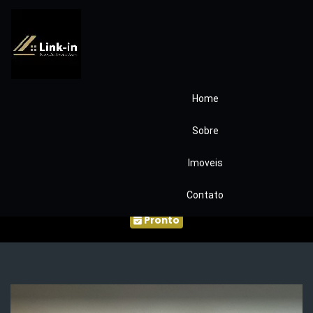
Home
Condomínio Inpla
Sobre
Granja Viana
Imoveis
COD0111
Contato
Pronto