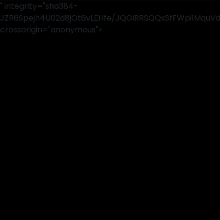
" integrity="sha384-
JZR6Spejh4U02d8jOt6vLEHfe/JQGiRRSQQxSfFWpi1MquV
crossorigin="anonymous">