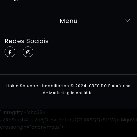
Menu
Home
Redes Sociais
Sobre
Imóveis
Contato
Linkin Solucoes Imobiliarias © 2024.
CRECIDO Plataforma
.
de Marketing Imobiliário
" integrity="sha384-
JZR6Spejh4U02d8jOt6vLEHfe/JQGiRRSQQxSfFWpi1MquV
crossorigin="anonymous">