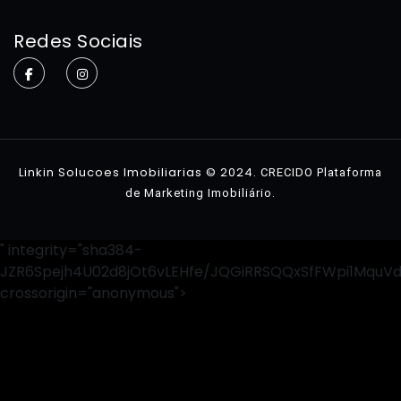
Home
Redes Sociais
Sobre
Imóveis
Contato
Linkin Solucoes Imobiliarias © 2024.
CRECIDO Plataforma
.
de Marketing Imobiliário
" integrity="sha384-
JZR6Spejh4U02d8jOt6vLEHfe/JQGiRRSQQxSfFWpi1MquV
crossorigin="anonymous">