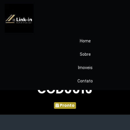
Home
Condominio
Sobre
Montecatine 5
Imoveis
dormitórios
Contato
COD0016
Pronto