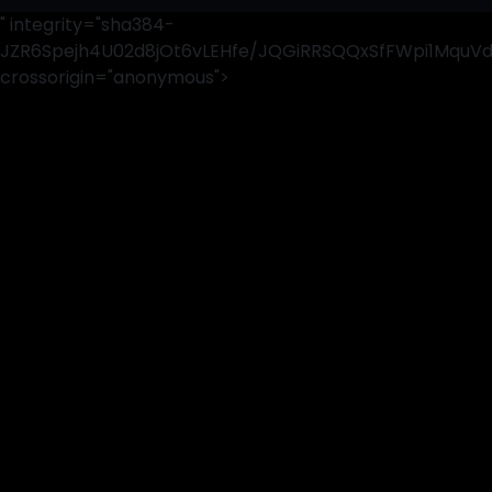
" integrity="sha384-
JZR6Spejh4U02d8jOt6vLEHfe/JQGiRRSQQxSfFWpi1MquV
crossorigin="anonymous">