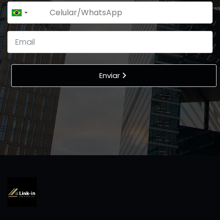
+55
Brazil
+55
Enviar