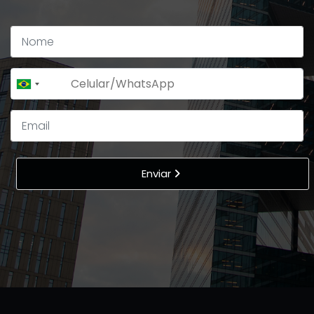
+55
Brazil
+55
Enviar