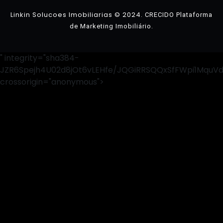
Linkin Solucoes Imobiliarias © 2024.
CRECIDO Plataforma
.
de Marketing Imobiliário
" integrity="sha384-
JZR6Spejh4U02d8jOt6vLEHfe/JQGiRRSQQxSfFWpi1MquV
crossorigin="anonymous">