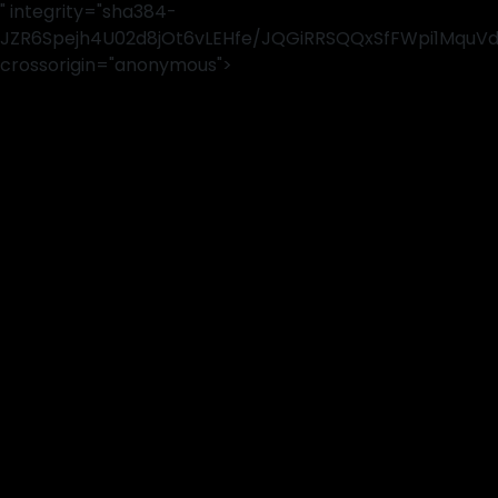
" integrity="sha384-
JZR6Spejh4U02d8jOt6vLEHfe/JQGiRRSQQxSfFWpi1MquV
crossorigin="anonymous">