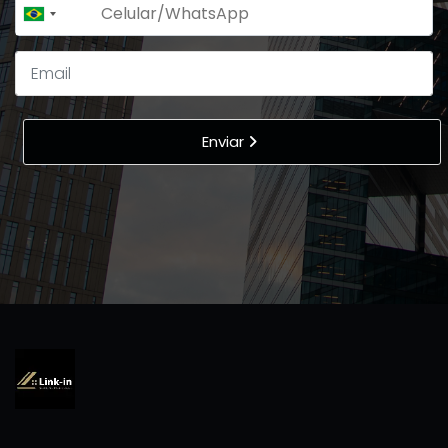
+55
Brazil
+55
Enviar