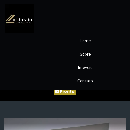
Home
Condomínio
Sobre
Astoria Residence
Imoveis
III COD91
Contato
Pronto