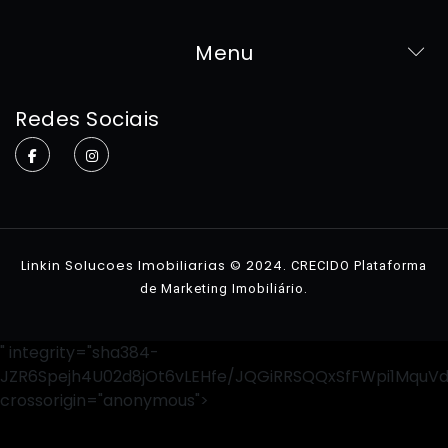
Menu
Home
Redes Sociais
Sobre
Imóveis
Contato
Linkin Solucoes Imobiliarias © 2024.
CRECIDO Plataforma
.
de Marketing Imobiliário
" integrity="sha384-
JZR6Spejh4U02d8jOt6vLEHfe/JQGiRRSQQxSfFWpi1MquV
crossorigin="anonymous">