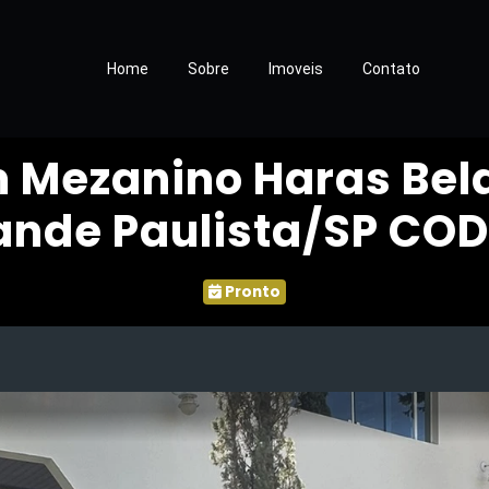
Home
Sobre
Imoveis
Contato
 Mezanino Haras Bel
ande Paulista/SP COD
Pronto