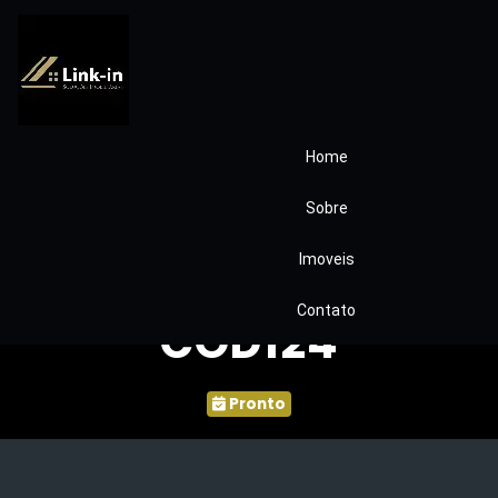
Home
Apartamento
Sobre
Condominio Vila do
Imoveis
Bosque Itapevi SP
Contato
COD124
Pronto