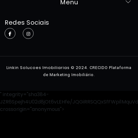
Menu
Home
Redes Sociais
Sobre
Imóveis
Contato
Linkin Solucoes Imobiliarias © 2024.
CRECIDO Plataforma
.
de Marketing Imobiliário
" integrity="sha384-
JZR6Spejh4U02d8jOt6vLEHfe/JQGiRRSQQxSfFWpi1MquV
crossorigin="anonymous">