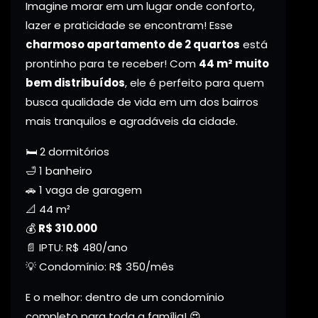
Imagine morar em um lugar onde conforto,
lazer e praticidade se encontram! Esse
charmoso apartamento de 2 quartos
está
prontinho para te receber! Com
44 m² muito
bem distribuídos
, ele é perfeito para quem
busca qualidade de vida em um dos bairros
mais tranquilos e agradáveis da cidade.
🛏️ 2 dormitórios
🛁 1 banheiro
🚗 1 vaga de garagem
📐 44 m²
💰
R$ 310.000
📄 IPTU: R$ 480/ano
💡 Condomínio: R$ 350/mês
E o melhor: dentro de um condomínio
completo para toda a família! 😍