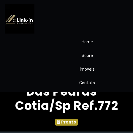
Home
casa à venda
Sobre
condomínio Villa
Imoveis
D’Este. Jardim Rio
Contato
Das Pedras -
Cotia/Sp Ref.772
Pronto