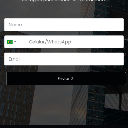
+55
Brazil
+55
Enviar