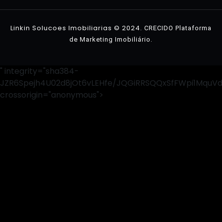
Contato
Linkin Solucoes Imobiliarias © 2024.
CRECIDO Plataforma
.
de Marketing Imobiliário
" integrity="sha384-
JZR6Spejh4U02d8jOt6vLEHfe/JQGiRRSQQxSfFWpi1MquV
crossorigin="anonymous">