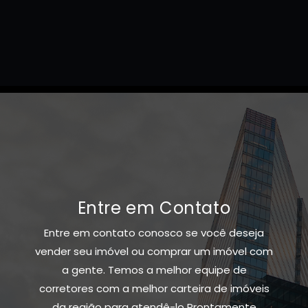
Entre em Contato
Entre em contato conosco se você deseja
vender seu imóvel ou comprar um imóvel com
a gente. Temos a melhor equipe de
corretores com a melhor carteira de imóveis
da região para atendê-lo Prontamente