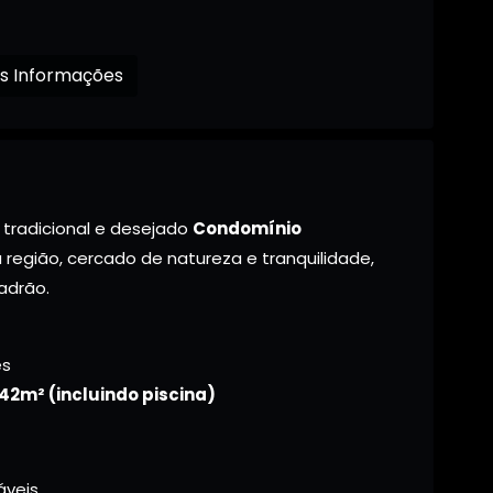
Receba mais Informações
tradicional e desejado
Condomínio
a região, cercado de natureza e tranquilidade,
adrão.
ês
42m² (incluindo piscina)
áveis