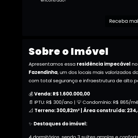
encontrado!
Sobre o Imóvel
Apresentamos essa
residência impecável
no 
Fazendinha
, um dos locais mais valorizados d
com total segurança e infraestrutura de alto p
💰
Venda: R$ 1.600.000,00
📄 IPTU: R$ 300/ano | 💡 Condomínio: R$ 865/m
📐
Terreno: 300,82m² | Área construída: 234,
✨
Destaques do imóvel:
4 dormitórios, sendo 3 suítes amplas e confort