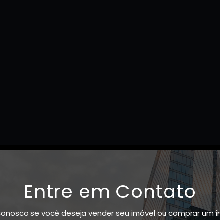
Entre em Contato
conosco se você deseja vender seu imóvel ou comprar um i