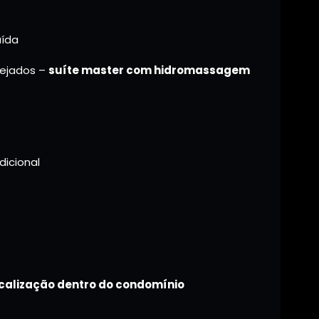
uída
nejados –
suíte master com hidromassagem
icional
ocalização dentro do condomínio