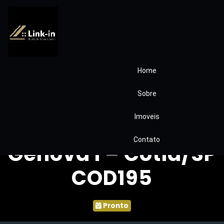
Home
Casa Térrea à
Sobre
Venda no
Imoveis
Condomínio Villa
Contato
Genova I – Cotia/SP
COD195
Pronto