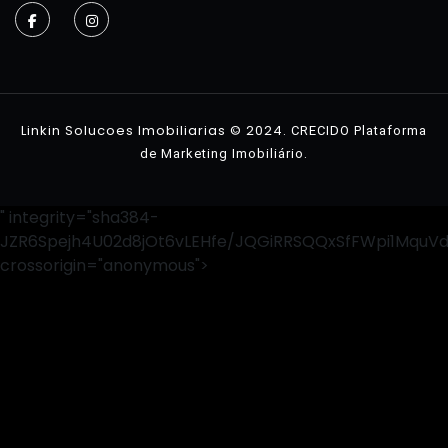
Imóveis
Contato
Linkin Solucoes Imobiliarias © 2024.
CRECIDO Plataforma
.
de Marketing Imobiliário
" integrity="sha384-
JZR6Spejh4U02d8jOt6vLEHfe/JQGiRRSQQxSfFWpi1MquV
crossorigin="anonymous">